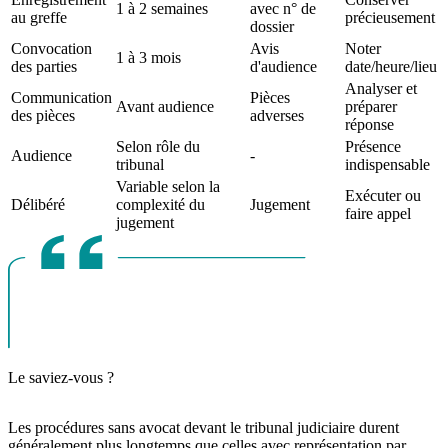
1 à 2 semaines
avec n° de
au greffe
précieusement
dossier
Convocation
Avis
Noter
1 à 3 mois
des parties
d'audience
date/heure/lieu
Analyser et
Communication
Pièces
Avant audience
préparer
des pièces
adverses
réponse
Selon rôle du
Présence
Audience
-
tribunal
indispensable
Variable selon la
Exécuter ou
Délibéré
complexité du
Jugement
faire appel
jugement
Le saviez-vous ?
Les procédures sans avocat devant le tribunal judiciaire durent
généralement plus longtemps que celles avec représentation par