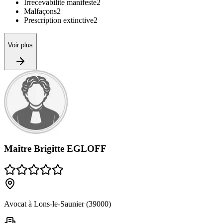
Irrecevabilité manifeste
2
Malfaçons
2
Prescription extinctive
2
Voir plus
Maître Brigitte EGLOFF
Avocat à Lons-le-Saunier (39000)