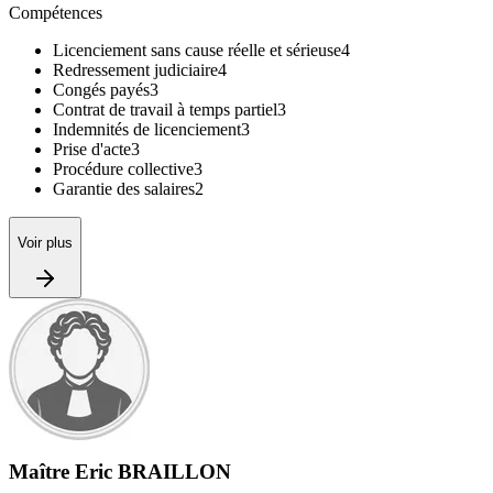
Compétences
Licenciement sans cause réelle et sérieuse
4
Redressement judiciaire
4
Congés payés
3
Contrat de travail à temps partiel
3
Indemnités de licenciement
3
Prise d'acte
3
Procédure collective
3
Garantie des salaires
2
Voir plus
Maître Eric BRAILLON