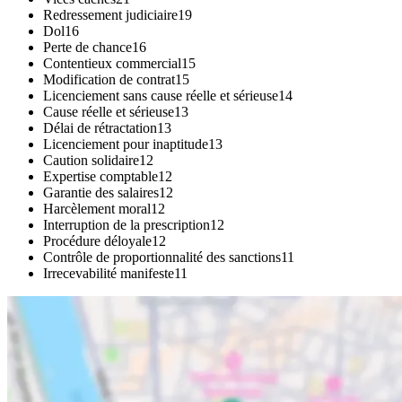
Redressement judiciaire
19
Dol
16
Perte de chance
16
Contentieux commercial
15
Modification de contrat
15
Licenciement sans cause réelle et sérieuse
14
Cause réelle et sérieuse
13
Délai de rétractation
13
Licenciement pour inaptitude
13
Caution solidaire
12
Expertise comptable
12
Garantie des salaires
12
Harcèlement moral
12
Interruption de la prescription
12
Procédure déloyale
12
Contrôle de proportionnalité des sanctions
11
Irrecevabilité manifeste
11