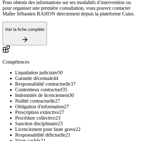
Pour obtenir des informations sur ses modalités d’intervention ou
pour organiser une première consultation, vous pouvez contacter
Maître Sébastien RAHON directement depuis la plateforme Caius.
Voir la fiche complète
Compétences
Liquidation judiciaire
50
Garantie décennale
44
Responsabilité contractuelle
37
Contentieux contractuel
35
Indemnités de licenciement
30
Nullité contractuelle
27
Obligation d'information
27
Prescription extinctive
27
Procédure collective
23
Sanction disciplinaire
23
Licenciement pour faute grave
22
Responsabilité délictuelle
21
Vices cachés
21