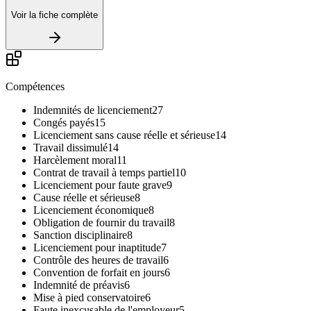
Voir la fiche complète
Compétences
Indemnités de licenciement
27
Congés payés
15
Licenciement sans cause réelle et sérieuse
14
Travail dissimulé
14
Harcèlement moral
11
Contrat de travail à temps partiel
10
Licenciement pour faute grave
9
Cause réelle et sérieuse
8
Licenciement économique
8
Obligation de fournir du travail
8
Sanction disciplinaire
8
Licenciement pour inaptitude
7
Contrôle des heures de travail
6
Convention de forfait en jours
6
Indemnité de préavis
6
Mise à pied conservatoire
6
Faute inexcusable de l'employeur
5