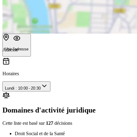
Voir l'adresse
Adresse
Horaires
Lundi : 10:00 - 20:30
Domaines d'activité juridique
Cette liste est basé sur
127
décision
s
Droit Social et de la Santé