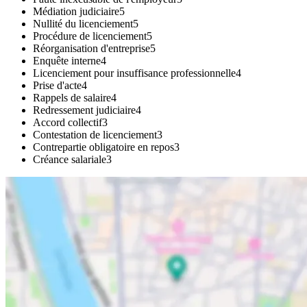
Médiation judiciaire
5
Nullité du licenciement
5
Procédure de licenciement
5
Réorganisation d'entreprise
5
Enquête interne
4
Licenciement pour insuffisance professionnelle
4
Prise d'acte
4
Rappels de salaire
4
Redressement judiciaire
4
Accord collectif
3
Contestation de licenciement
3
Contrepartie obligatoire en repos
3
Créance salariale
3