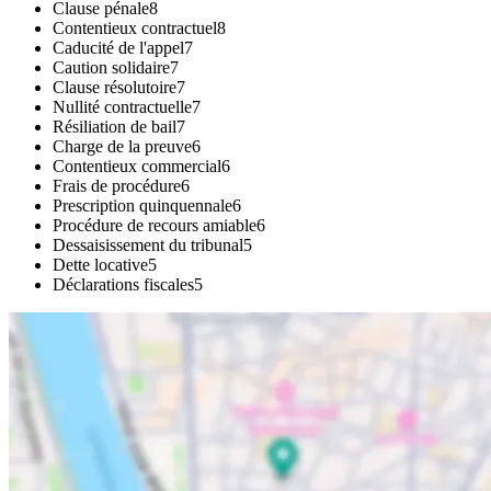
Clause pénale
8
Contentieux contractuel
8
Caducité de l'appel
7
Caution solidaire
7
Clause résolutoire
7
Nullité contractuelle
7
Résiliation de bail
7
Charge de la preuve
6
Contentieux commercial
6
Frais de procédure
6
Prescription quinquennale
6
Procédure de recours amiable
6
Dessaisissement du tribunal
5
Dette locative
5
Déclarations fiscales
5