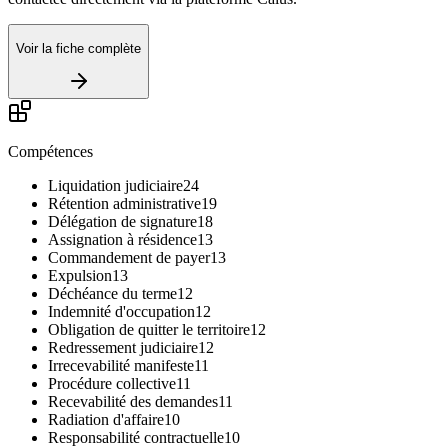
Voir la fiche complète
Compétences
Liquidation judiciaire
24
Rétention administrative
19
Délégation de signature
18
Assignation à résidence
13
Commandement de payer
13
Expulsion
13
Déchéance du terme
12
Indemnité d'occupation
12
Obligation de quitter le territoire
12
Redressement judiciaire
12
Irrecevabilité manifeste
11
Procédure collective
11
Recevabilité des demandes
11
Radiation d'affaire
10
Responsabilité contractuelle
10