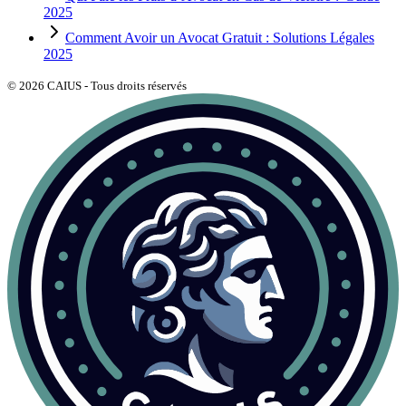
2025
Comment Avoir un Avocat Gratuit : Solutions Légales
2025
©
2026
CAIUS - Tous droits réservés