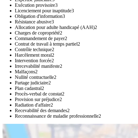
Exécution provisoire
3
Licenciement pour inaptitude
3
Obligation d'information
3
Résistance abusive
3
Allocation pour adulte handicapé (AAH)
2
Charges de copropriété
2
Commandement de payer
2
Contrat de travail à temps partiel
2
Contrôle technique
2
Harcèlement moral
2
Intervention forcée
2
Irrecevabilité manifeste
2
Malfaçons
2
Nullité contractuelle
2
Partage judiciaire
2
Plan cadastral
2
Procès-verbal de constat
2
Provision sur préjudice
2
Radiation d'affaire
2
Recevabilité des demandes
2
Reconnaissance de maladie professionnelle
2