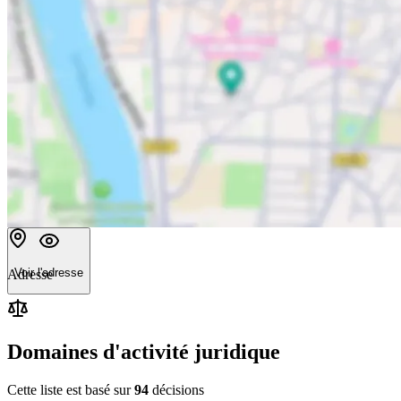
Voir l'adresse
Adresse
Domaines d'activité juridique
Cette liste est basé sur
94
décision
s