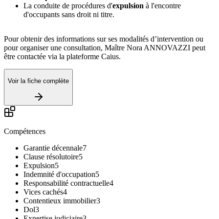
La conduite de procédures d'
expulsion
à l'encontre
d'occupants sans droit ni titre.
Pour obtenir des informations sur ses modalités d’intervention ou
pour organiser une consultation, Maître Nora ANNOVAZZI peut
être contactée via la plateforme Caius.
Voir la fiche complète
Compétences
Garantie décennale
7
Clause résolutoire
5
Expulsion
5
Indemnité d'occupation
5
Responsabilité contractuelle
4
Vices cachés
4
Contentieux immobilier
3
Dol
3
Expertise judiciaire
3