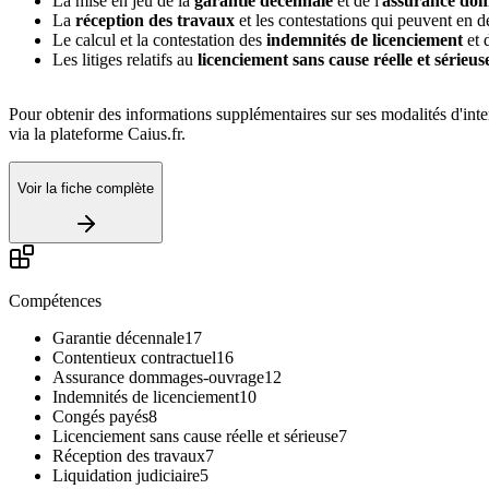
La mise en jeu de la
garantie décennale
et de l'
assurance do
La
réception des travaux
et les contestations qui peuvent en d
Le calcul et la contestation des
indemnités de licenciement
et 
Les litiges relatifs au
licenciement sans cause réelle et sérieus
Pour obtenir des informations supplémentaires sur ses modalités d'int
via la plateforme Caius.fr.
Voir la fiche complète
Compétences
Garantie décennale
17
Contentieux contractuel
16
Assurance dommages-ouvrage
12
Indemnités de licenciement
10
Congés payés
8
Licenciement sans cause réelle et sérieuse
7
Réception des travaux
7
Liquidation judiciaire
5