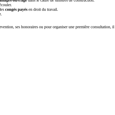
mmages-ouvrage
dans le cadre de sinistres de construction.
écouler.
des
congés payés
en droit du travail.
e
.
ervention, ses honoraires ou pour organiser une première consultation,