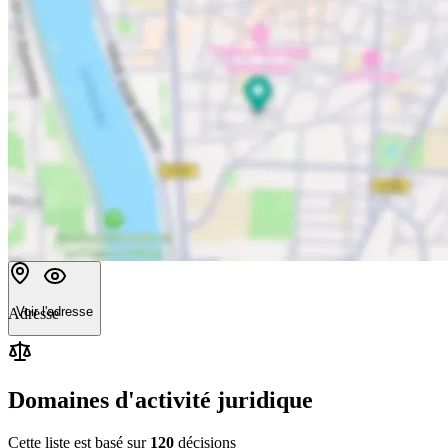
Voir l'adresse
Adresse
Domaines d'activité juridique
Cette liste est basé sur
120
décision
s