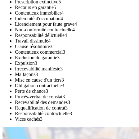
Prescription extinctive
5
Recours en garantie
5
Contentieux immobilier
4
Indemnité d'occupation
4
Licenciement pour faute grave
4
Non-conformité contractuelle
4
Responsabilité délictuelle
4
Travail dissimulé
4
Clause résolutoire
3
Contentieux commercial
3
Exclusion de garantie
3
Expulsion
3
Irrecevabilité manifeste
3
Malfaçons
3
Mise en cause d'un tiers
3
Obligation contractuelle
3
Perte de chance
3
Procès-verbal de constat
3
Recevabilité des demandes
3
Requalification de contrat
3
Responsabilité contractuelle
3
Vices cachés
3