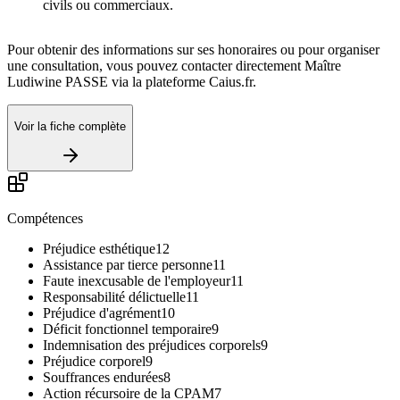
civils ou commerciaux.
Pour obtenir des informations sur ses honoraires ou pour organiser
une consultation, vous pouvez contacter directement Maître
Ludiwine PASSE via la plateforme Caius.fr.
Voir la fiche complète
Compétences
Préjudice esthétique
12
Assistance par tierce personne
11
Faute inexcusable de l'employeur
11
Responsabilité délictuelle
11
Préjudice d'agrément
10
Déficit fonctionnel temporaire
9
Indemnisation des préjudices corporels
9
Préjudice corporel
9
Souffrances endurées
8
Action récursoire de la CPAM
7