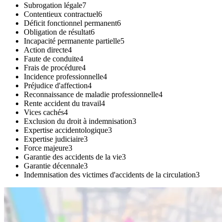
Subrogation légale
7
Contentieux contractuel
6
Déficit fonctionnel permanent
6
Obligation de résultat
6
Incapacité permanente partielle
5
Action directe
4
Faute de conduite
4
Frais de procédure
4
Incidence professionnelle
4
Préjudice d'affection
4
Reconnaissance de maladie professionnelle
4
Rente accident du travail
4
Vices cachés
4
Exclusion du droit à indemnisation
3
Expertise accidentologique
3
Expertise judiciaire
3
Force majeure
3
Garantie des accidents de la vie
3
Garantie décennale
3
Indemnisation des victimes d'accidents de la circulation
3