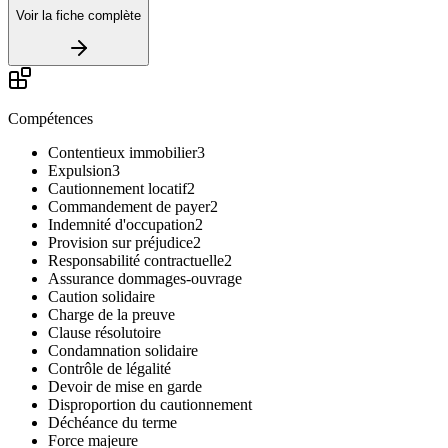
Voir la fiche complète
Compétences
Contentieux immobilier
3
Expulsion
3
Cautionnement locatif
2
Commandement de payer
2
Indemnité d'occupation
2
Provision sur préjudice
2
Responsabilité contractuelle
2
Assurance dommages-ouvrage
Caution solidaire
Charge de la preuve
Clause résolutoire
Condamnation solidaire
Contrôle de légalité
Devoir de mise en garde
Disproportion du cautionnement
Déchéance du terme
Force majeure