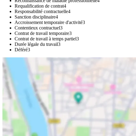
Reconnaissance de maladie professionnelle
4
Requalification de contrat
4
Responsabilité contractuelle
4
Sanction disciplinaire
4
Accroissement temporaire d'activité
3
Contentieux contractuel
3
Contrat de travail temporaire
3
Contrat de travail à temps partiel
3
Durée légale du travail
3
Déféré
3