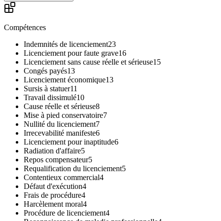
Compétences
Indemnités de licenciement
23
Licenciement pour faute grave
16
Licenciement sans cause réelle et sérieuse
15
Congés payés
13
Licenciement économique
13
Sursis à statuer
11
Travail dissimulé
10
Cause réelle et sérieuse
8
Mise à pied conservatoire
7
Nullité du licenciement
7
Irrecevabilité manifeste
6
Licenciement pour inaptitude
6
Radiation d'affaire
5
Repos compensateur
5
Requalification du licenciement
5
Contentieux commercial
4
Défaut d'exécution
4
Frais de procédure
4
Harcèlement moral
4
Procédure de licenciement
4