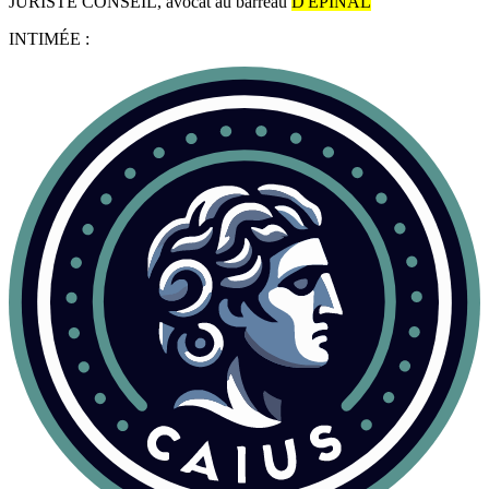
JURISTE CONSEIL, avocat au barreau
D'EPINAL
INTIMÉE :