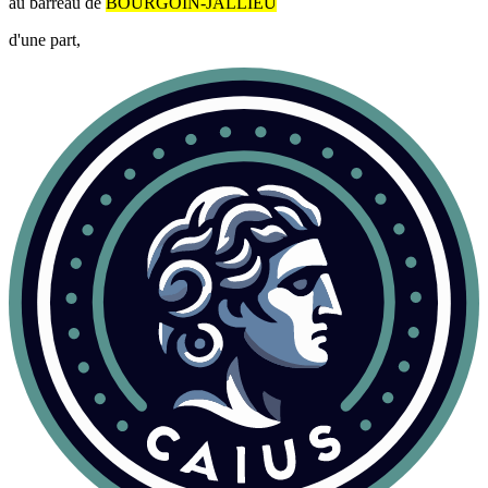
au barreau de
BOURGOIN-JALLIEU
d'une part,