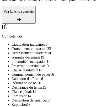
Voir la fiche complète
Compétences
Liquidation judiciaire
38
Contentieux contractuel
35
Redressement judiciaire
24
Garantie décennale
19
Indemnité d'occupation
19
Prescription extinctive
19
Clause résolutoire
18
Commandement de payer
16
Radiation d'affaire
16
Résiliation de bail
16
Déchéance du terme
15
Clause pénale
14
Forclusion
14
Déclaration de créance
13
Expulsion
13