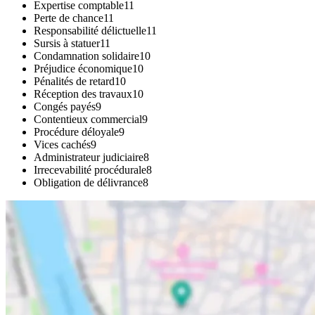
Expertise comptable
11
Perte de chance
11
Responsabilité délictuelle
11
Sursis à statuer
11
Condamnation solidaire
10
Préjudice économique
10
Pénalités de retard
10
Réception des travaux
10
Congés payés
9
Contentieux commercial
9
Procédure déloyale
9
Vices cachés
9
Administrateur judiciaire
8
Irrecevabilité procédurale
8
Obligation de délivrance
8