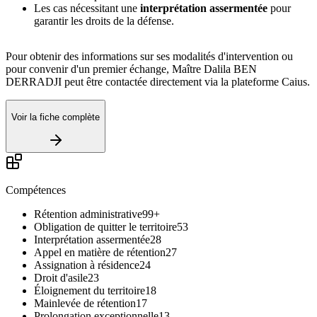
Les cas nécessitant une
interprétation assermentée
pour
garantir les droits de la défense.
Pour obtenir des informations sur ses modalités d'intervention ou
pour convenir d'un premier échange, Maître Dalila BEN
DERRADJI peut être contactée directement via la plateforme Caius.
Voir la fiche complète
Compétences
Rétention administrative
99+
Obligation de quitter le territoire
53
Interprétation assermentée
28
Appel en matière de rétention
27
Assignation à résidence
24
Droit d'asile
23
Éloignement du territoire
18
Mainlevée de rétention
17
Prolongation exceptionnelle
13