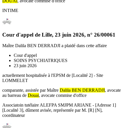
DOUAI
, avocate commise d'office
INTIME
Cour d'appel de Lille
,
23 juin 2026
, n°
26/00061
Maître Dalila BEN DERRADJI
a plaidé dans cette affaire
Cour d'appel
SOINS PSYCHIATRIQUES
23 juin 2026
actuellement hospitalisée à l'EPSM de [Localité 2] - Site
LOMMELET
comparante, assistée par Maître
Dalila BEN DERRADJI
, avocate
au barreau de
Douai
, avocate commise d'office
Associatoin tutélaire ALEFPA SMJPM ARIANE - [Adresse 1]
[Localité 3], dûment avisée, représentée par M. [R] [N],
coordinateur