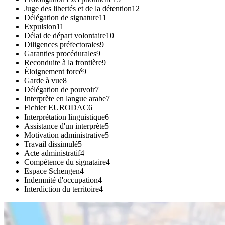
Juge des libertés et de la détention
12
Délégation de signature
11
Expulsion
11
Délai de départ volontaire
10
Diligences préfectorales
9
Garanties procédurales
9
Reconduite à la frontière
9
Éloignement forcé
9
Garde à vue
8
Délégation de pouvoir
7
Interprète en langue arabe
7
Fichier EURODAC
6
Interprétation linguistique
6
Assistance d'un interprète
5
Motivation administrative
5
Travail dissimulé
5
Acte administratif
4
Compétence du signataire
4
Espace Schengen
4
Indemnité d'occupation
4
Interdiction du territoire
4