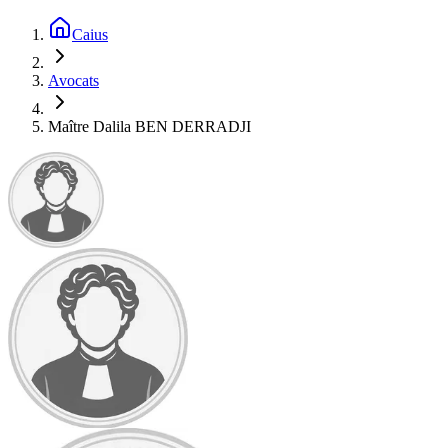
Caius
Avocats
Maître Dalila BEN DERRADJI