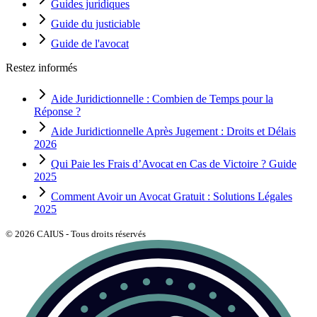
Guides juridiques
Guide du justiciable
Guide de l'avocat
Restez informés
Aide Juridictionnelle : Combien de Temps pour la
Réponse ?
Aide Juridictionnelle Après Jugement : Droits et Délais
2026
Qui Paie les Frais d’Avocat en Cas de Victoire ? Guide
2025
Comment Avoir un Avocat Gratuit : Solutions Légales
2025
©
2026
CAIUS - Tous droits réservés