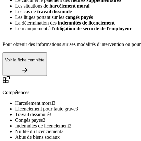
Le calcul et le paiement des
heures supplémentaires
Les situations de
harcèlement moral
Les cas de
travail dissimulé
Les litiges portant sur les
congés payés
La détermination des
indemnités de licenciement
Le manquement à l'
obligation de sécurité de l'employeur
Pour obtenir des informations sur ses modalités d'intervention ou pou
Voir la fiche complète
Compétences
Harcèlement moral
3
Licenciement pour faute grave
3
Travail dissimulé
3
Congés payés
2
Indemnités de licenciement
2
Nullité du licenciement
2
Abus de biens sociaux