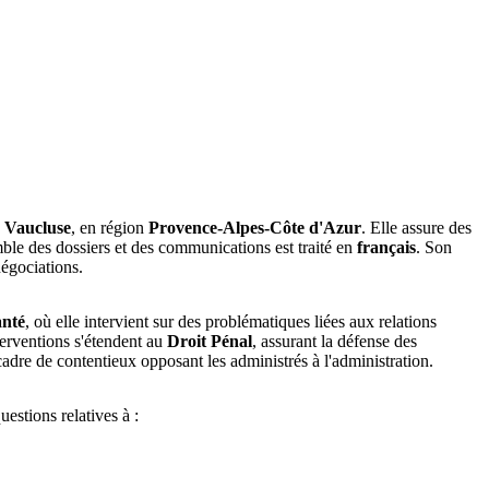
u
Vaucluse
, en région
Provence-Alpes-Côte d'Azur
. Elle assure des
emble des dossiers et des communications est traité en
français
. Son
négociations.
anté
, où elle intervient sur des problématiques liées aux relations
interventions s'étendent au
Droit Pénal
, assurant la défense des
adre de contentieux opposant les administrés à l'administration.
estions relatives à :