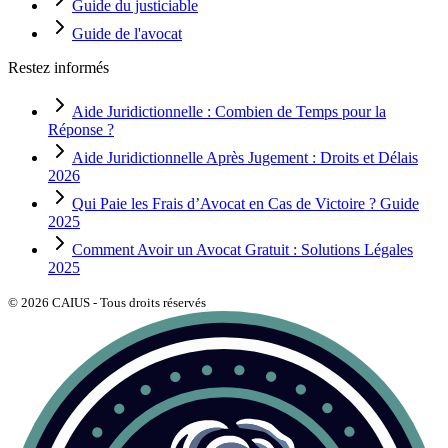
Guide du justiciable
Guide de l'avocat
Restez informés
Aide Juridictionnelle : Combien de Temps pour la
Réponse ?
Aide Juridictionnelle Après Jugement : Droits et Délais
2026
Qui Paie les Frais d’Avocat en Cas de Victoire ? Guide
2025
Comment Avoir un Avocat Gratuit : Solutions Légales
2025
©
2026
CAIUS - Tous droits réservés