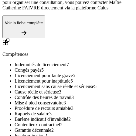
pour organiser une consultation, vous pouvez contacter Maître
Catherine FAIVRE directement via la plateforme Caius.
Voir la fiche complète
Compétences
Indemnités de licenciement
7
Congés payés
5
Licenciement pour faute grave
5
Licenciement pour inaptitude
5
Licenciement sans cause réelle et sérieuse
5
Cause réelle et sérieuse
3
Contrôle des heures de travail
3
Mise à pied conservatoire
3
Procédure de recours amiable
3
Rappels de salaire
3
Barème indicatif d'invalidité
2
Contentieux contractuel
2
Garantie décennale
2
Insubordination
2