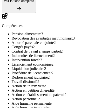
Voir la fiche complète
Compétences
Pension alimentaire
3
Révocation des avantages matrimoniaux
3
Autorité parentale conjointe
2
Congés payés
2
Contrat de travail à temps partiel
2
Indemnités de licenciement
2
Intervention forcée
2
Licenciement économique
2
Liquidation judiciaire
2
Procédure de licenciement
2
Redressement judiciaire
2
Travail dissimulé
2
Action de in rem verso
Action en pétition d'hérédité
Action en établissement de paternité
Action personnelle
Aide humaine permanente
Aide humaine temporaire