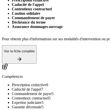
Prescription extinctive
Caducité de l'appel
Contentieux contractuel
Caution solidaire
Commandement de payer
Déchéance du terme
Assurance dommages-ouvrage
Pour obtenir plus d'informations sur ses modalités d'intervention
Voir la fiche complète
Compétences
Prescription extinctive
9
Caducité de l'appel
7
Commandement de payer
5
Contentieux contractuel
5
Expertise judiciaire
5
Garantie décennale
5