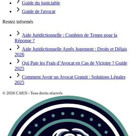
Guide du justiciable
Guide de l'avocat
Restez informés
Aide Juridictionnelle : Combien de Temps pour la
Réponse ?
Aide Juridictionnelle Après Jugement : Droits et Délais
2026
Qui Paie les Frais d’Avocat en Cas de Victoire ? Guide
2025
Comment Avoir un Avocat Gratuit : Solutions Légales
2025
©
2026
CAIUS - Tous droits réservés