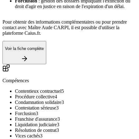
Forclusion
: gestion des dossiers impliquant l'extinction du
droit d'agir en justice en raison de l'expiration d'un délai.
Pour obtenir des informations complémentaires ou pour prendre
contact avec Maître Aude CARPI, il est possible d'utiliser la
plateforme Caius.fr.
Voir la fiche complète
Compétences
Contentieux contractuel
5
Procédure collective
4
Condamnation solidaire
3
Contestation sérieuse
3
Forclusion
3
Franchise d'assurance
3
Liquidation judiciaire
3
Résolution de contrat
3
Vices cachés
3