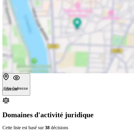
Voir l'adresse
Adresse
Domaines d'activité juridique
Cette liste est basé sur
38
décision
s