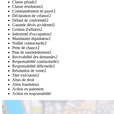
Clause pénale
2
Clause résolutoire
2
Commandement de payer
2
Déclaration de créance
2
Défaut de conformité
2
Garantie décès accidentel
2
Gestion d'affaires
2
Indemnité d'occupation
2
Mandataire-liquidateur
2
Nullité contractuelle
2
Perte de chance
2
Plan de surendettement
2
Recevabilité des demandes
2
Responsabilité contractuelle
2
Responsabilité délictuelle
2
Résolution de vente
2
Titre exécutoire
2
Abus de droit
Abus frauduleux
Action en paiement
Action en responsabilité